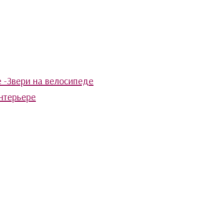
е -Звери на велосипеде
нтерьере