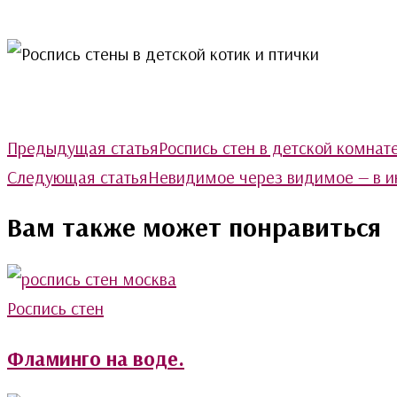
Post
Предыдущая статья
Роспись стен в детской комнат
Navigation
Cледующая статья
Невидимое через видимое — в и
Вам также может понравиться
Роспись стен
Фламинго на воде.