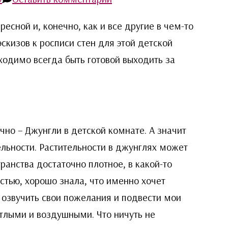
Джунгли
есной и, конечно, как и все другие в чем-то
детям
скизов к росписи стен для этой детской
—
одимо всегда быть готовой выходить за
роспись
стен
в
детской
но – Джунгли в детской комнате. А значит
ельности. Растительности в джунглях может
ранства достаточно плотное, в какой-то
стью, хорошо знала, что именно хочет
о озвучить свои пожелания и подвести мои
етлыми и воздушными. Что ничуть не