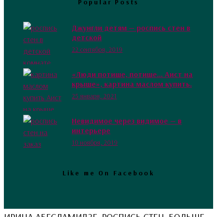
Popular Posts
Джунгли детям — роспись стен в
детской
22 сентября, 2019
«Люди потише, потише… Аист на
крыше», картина маслом купить.
25 января, 2021
Невидимое через видимое — в
интерьере
10 ноября, 2019
Like me On Facebook
ИРИНА АБЕСЛАМИДЗЕ. РОСПИСЬ СТЕН. БОЛЬШЕ