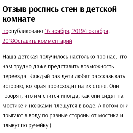
Отзыв роспись стен в детской
комнате
iro
опубликовано
16 ноября, 2019
4 октября,
on
2018
Оставить комментарий
Отзыв
Наша детская получилось настолько про нас, что
роспись
нам трудно даже представить возможность
стен
переезда. Каждый раз дети любят рассказывать
в
историю, которая происходит на их стене. Они
детской
говорят, что им снится иногда, как они сидят на
комнате
мостике и ножками плещутся в воде. А потом они
прыгают в воду по разные стороны от мостика и
плывут по ручейку:)